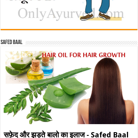
Safed baal
सफ़ेद और झड़ते बालो का इलाज - Safed Baal