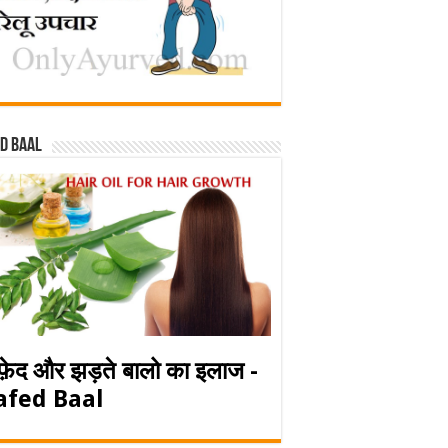
d baal
फ़ेद और झड़ते बालो का इलाज -
afed Baal