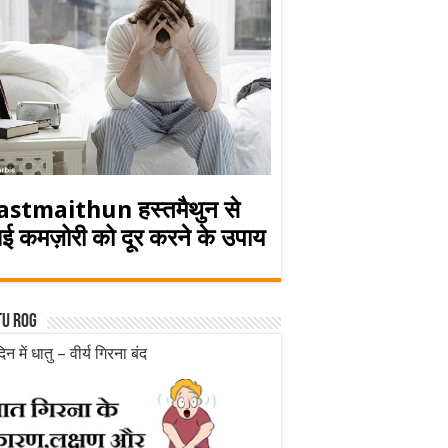
astmaithun हस्तमैथुन से
ई कमज़ोरी को दूर करने के उपाय
tu rog
िन में धातु – वीर्य गिरना बंद