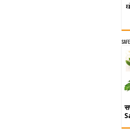
Safe
स
S