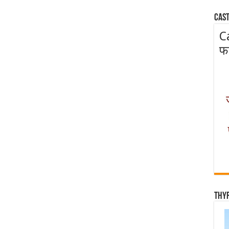
Cast
C
फ
Thy