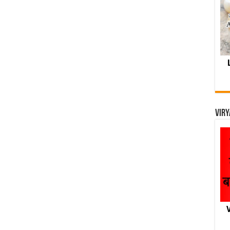
Viry
V