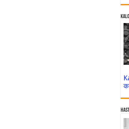
Kalo
K
क
Has