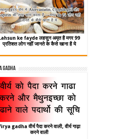
Lahsun ke fayde लहसुन अमृत है मगर 99
प्रतिशत लोग नहीं जानते के कैसे खाना है ये
a Gadha
irya gadha वीर्य पैदा करने वाली, वीर्य गाढ़ा
करने वाली