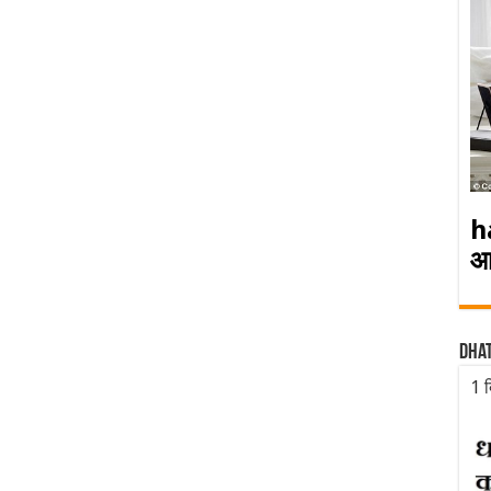
h
आ
Dha
1 द