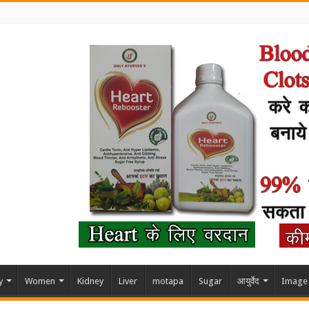
y
Women
Kidney
Liver
motapa
Sugar
आयुर्वेद
Image 