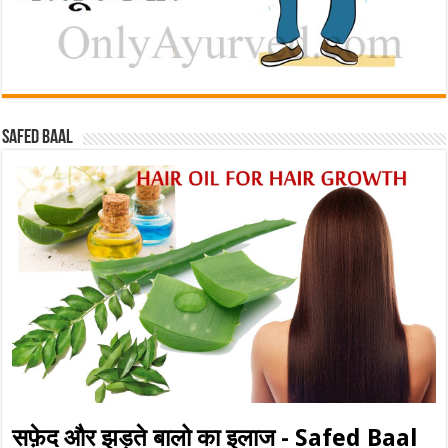
Safed baal
सफ़ेद और झड़ते बालो का इलाज - Safed Baal