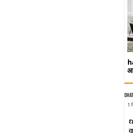
h
आ
Dha
1 द