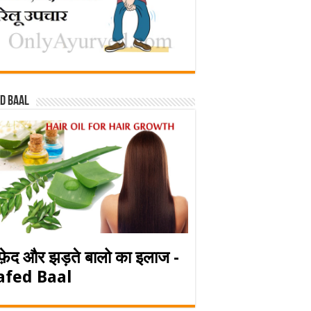
d baal
फ़ेद और झड़ते बालो का इलाज -
afed Baal