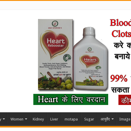
y
Women
Kidney
Liver
motapa
Sugar
आयुर्वेद
Image 