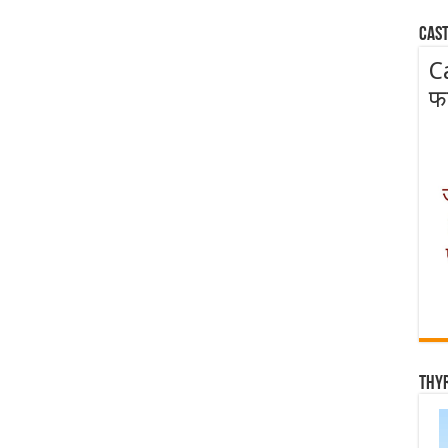
Cast
C
फ
Thy