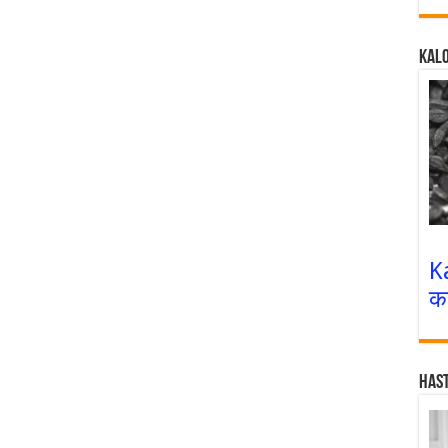
Kalo
K
क
Has