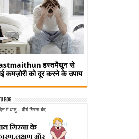
astmaithun हस्तमैथुन से
ई कमज़ोरी को दूर करने के उपाय
tu rog
िन में धातु – वीर्य गिरना बंद