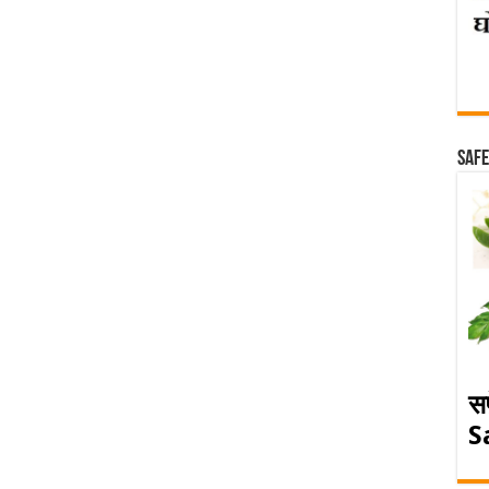
Safe
स
S