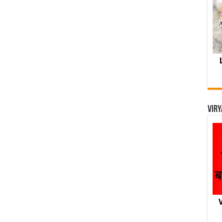
Viry
V