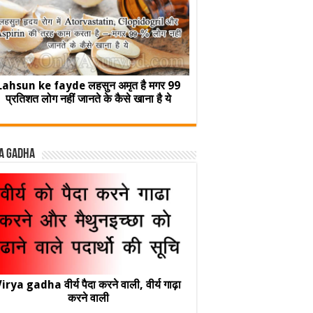
Lahsun ke fayde लहसुन अमृत है मगर 99
प्रतिशत लोग नहीं जानते के कैसे खाना है ये
a Gadha
irya gadha वीर्य पैदा करने वाली, वीर्य गाढ़ा
करने वाली