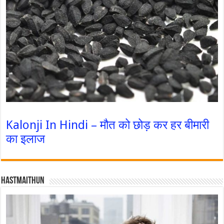
Kalonji In Hindi – मौत को छोड़ कर हर बीमारी
का इलाज
Hastmaithun