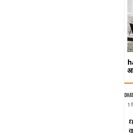
h
आ
Dha
1 द