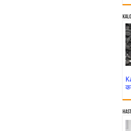
Kalo
K
क
Has