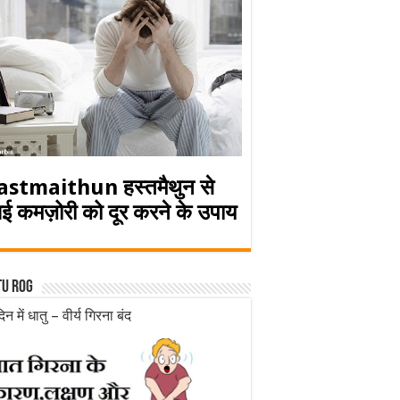
astmaithun हस्तमैथुन से
ई कमज़ोरी को दूर करने के उपाय
tu rog
िन में धातु – वीर्य गिरना बंद