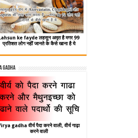
Lahsun ke fayde लहसुन अमृत है मगर 99
प्रतिशत लोग नहीं जानते के कैसे खाना है ये
a Gadha
irya gadha वीर्य पैदा करने वाली, वीर्य गाढ़ा
करने वाली