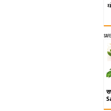
Safe
स
S