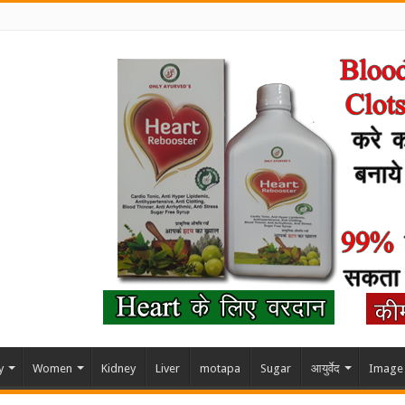
y
Women
Kidney
Liver
motapa
Sugar
आयुर्वेद
Image 