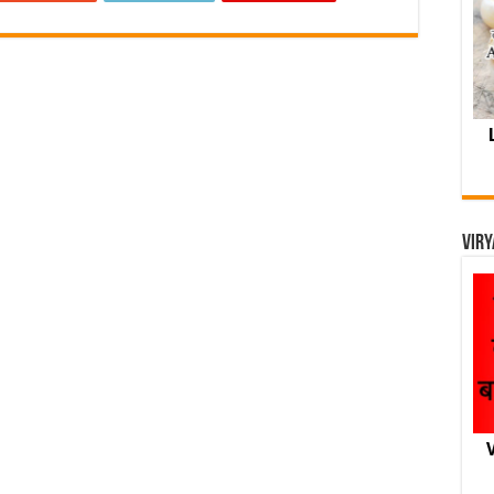
Viry
V