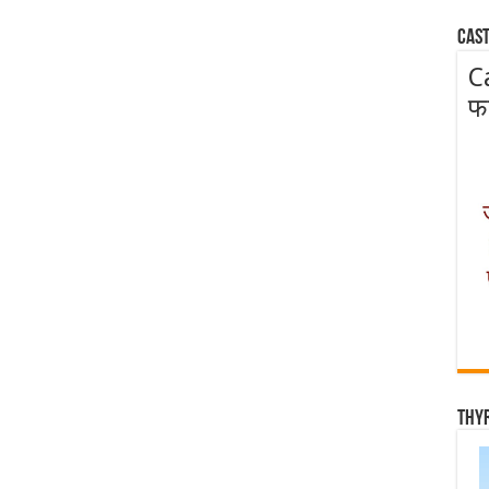
Cast
C
फ
Thy