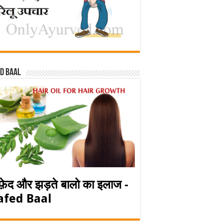
d baal
फ़ेद और झड़ते बालो का इलाज -
afed Baal