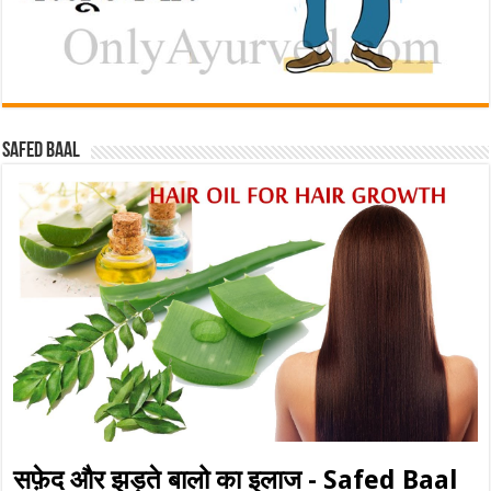
Safed baal
सफ़ेद और झड़ते बालो का इलाज - Safed Baal