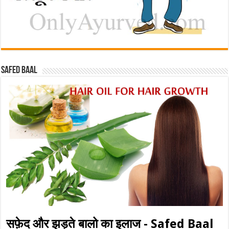
Safed baal
सफ़ेद और झड़ते बालो का इलाज - Safed Baal