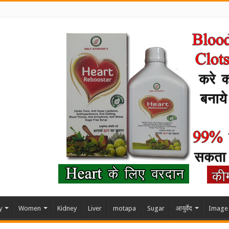
y
Women
Kidney
Liver
motapa
Sugar
आयुर्वेद
Image 