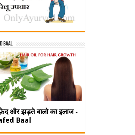
d baal
फ़ेद और झड़ते बालो का इलाज -
afed Baal