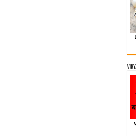
Viry
V