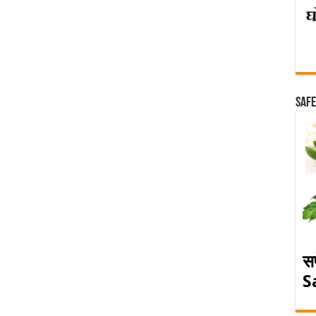
Safe
स
S