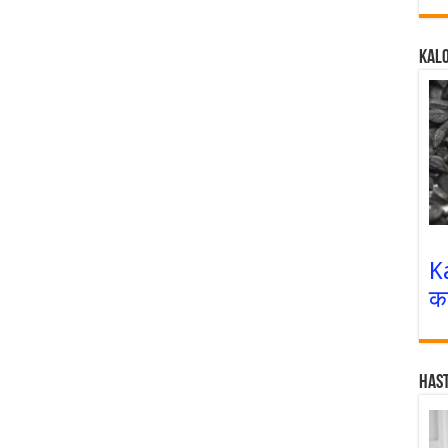
Kalo
K
क
Has