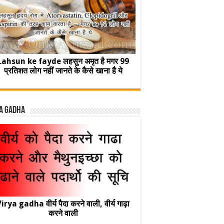
Lahsun ke fayde लहसुन अमृत है मगर 99
प्रतिशत लोग नहीं जानते के कैसे खाना है ये
a Gadha
irya gadha वीर्य पैदा करने वाली, वीर्य गाढ़ा
करने वाली