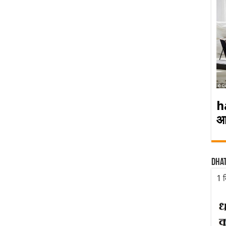
h
आ
Dha
1 द