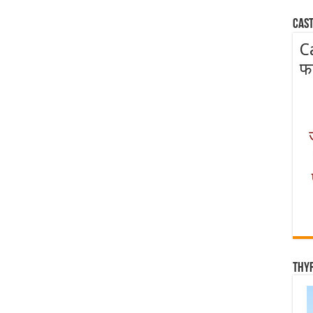
Cast
C
फ
Thy