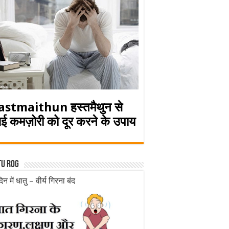
astmaithun हस्तमैथुन से
ई कमज़ोरी को दूर करने के उपाय
tu rog
िन में धातु – वीर्य गिरना बंद