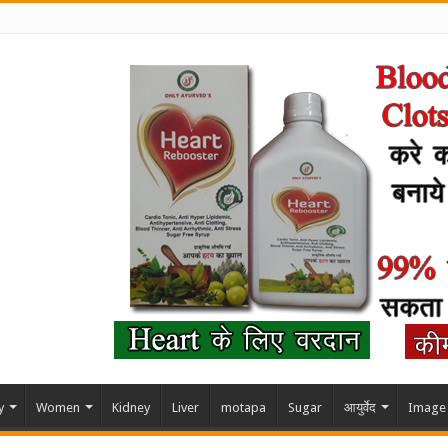
y
Women
Kidney
Liver
motapa
Sugar
आयुर्वेद
Image 