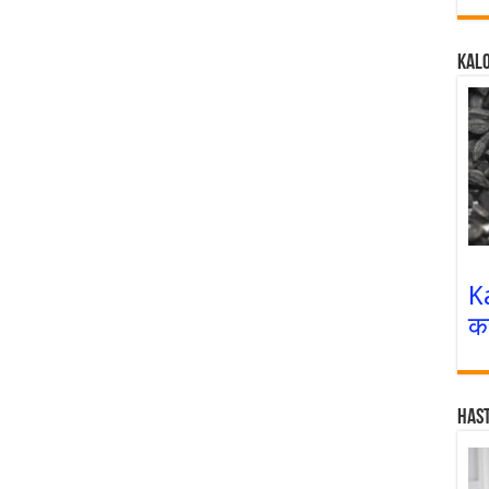
Kalo
K
क
Has