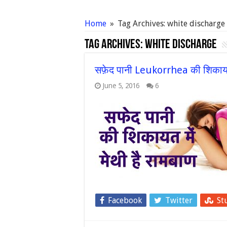
Home
»
Tag Archives: white discharge
Tag Archives:
white discharge
सफ़ेद पानी Leukorrhea की शिकायत म
June 5, 2016
6
Facebook
Twitter
St