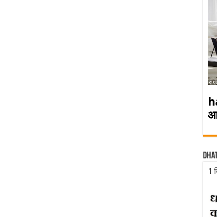
h
आ
Dha
1 द