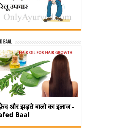
d baal
फ़ेद और झड़ते बालो का इलाज -
afed Baal