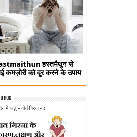
astmaithun हस्तमैथुन से
ई कमज़ोरी को दूर करने के उपाय
tu rog
िन में धातु – वीर्य गिरना बंद