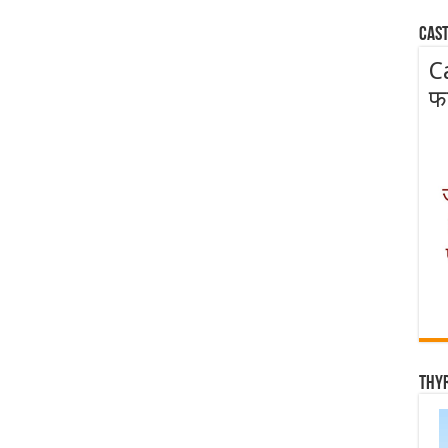
Cast
C
फ
Thy