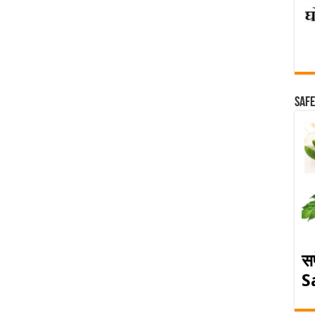
Safe
स
S