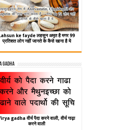
Lahsun ke fayde लहसुन अमृत है मगर 99
प्रतिशत लोग नहीं जानते के कैसे खाना है ये
a Gadha
irya gadha वीर्य पैदा करने वाली, वीर्य गाढ़ा
करने वाली