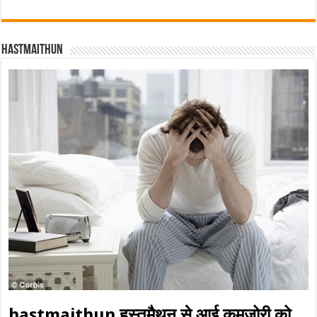
Hastmaithun
hastmaithun हस्तमैथुन से आई कमज़ोरी को