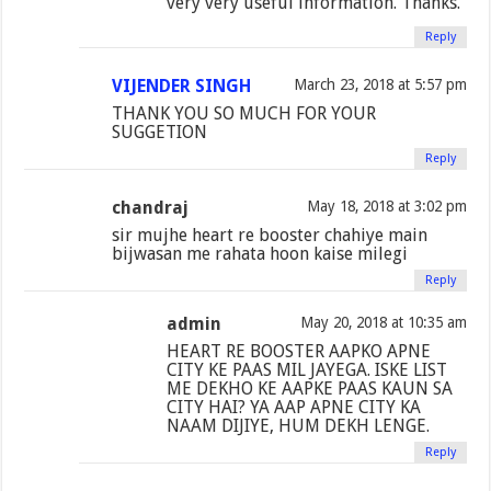
very very useful information. Thanks.
Reply
VIJENDER SINGH
March 23, 2018 at 5:57 pm
THANK YOU SO MUCH FOR YOUR
SUGGETION
Reply
chandraj
May 18, 2018 at 3:02 pm
sir mujhe heart re booster chahiye main
bijwasan me rahata hoon kaise milegi
Reply
admin
May 20, 2018 at 10:35 am
HEART RE BOOSTER AAPKO APNE
CITY KE PAAS MIL JAYEGA. ISKE LIST
ME DEKHO KE AAPKE PAAS KAUN SA
CITY HAI? YA AAP APNE CITY KA
NAAM DIJIYE, HUM DEKH LENGE.
Reply