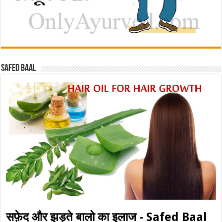
Safed baal
सफ़ेद और झड़ते बालो का इलाज - Safed Baal