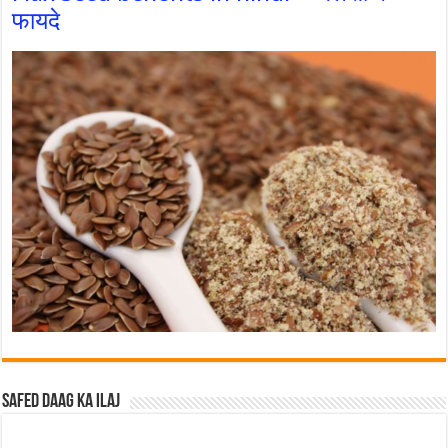
फायदे
Safed Daag ka ilaj