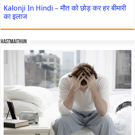
Kalonji In Hindi – मौत को छोड़ कर हर बीमारी
का इलाज
Hastmaithun