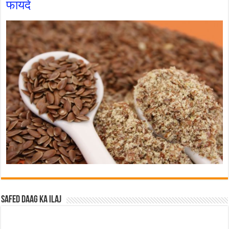
फायदे
Safed Daag ka ilaj