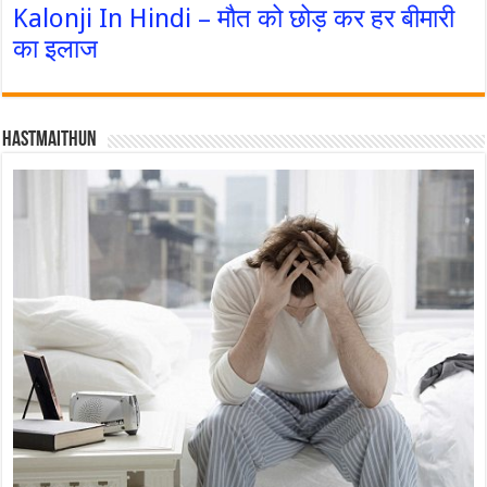
Kalonji In Hindi – मौत को छोड़ कर हर बीमारी
का इलाज
Hastmaithun