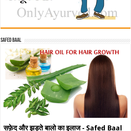
Safed baal
सफ़ेद और झड़ते बालो का इलाज - Safed Baal