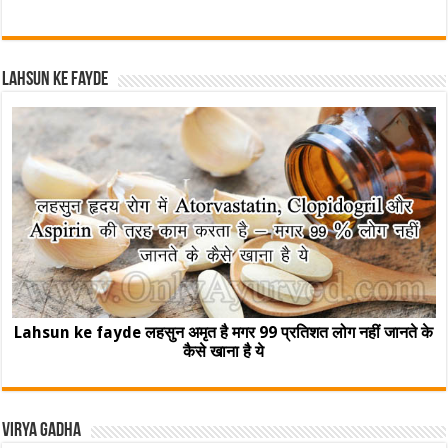
Lahsun ke fayde
Lahsun ke fayde लहसुन अमृत है मगर 99 प्रतिशत लोग नहीं जानते के
कैसे खाना है ये
Virya Gadha