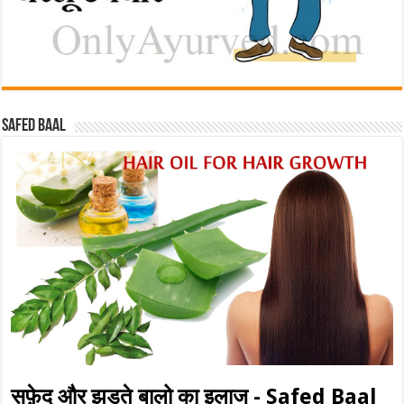
Safed baal
सफ़ेद और झड़ते बालो का इलाज - Safed Baal