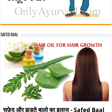
Safed baal
सफ़ेद और झड़ते बालो का इलाज - Safed Baal