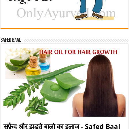
Safed baal
सफ़ेद और झड़ते बालो का इलाज - Safed Baal