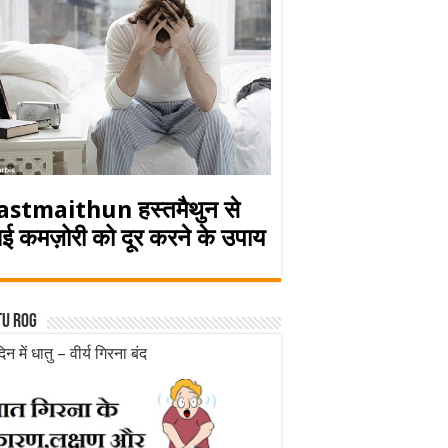
astmaithun हस्तमैथुन से
ई कमज़ोरी को दूर करने के उपाय
tu rog
िन में धातु – वीर्य गिरना बंद