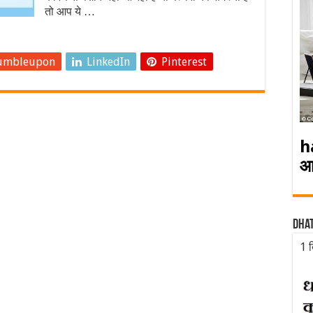
तो आप ये …
umbleupon
LinkedIn
Pinterest
h
आ
Dha
1 द