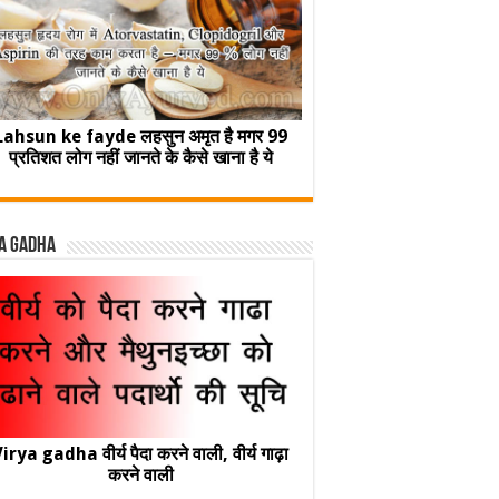
Lahsun ke fayde लहसुन अमृत है मगर 99
प्रतिशत लोग नहीं जानते के कैसे खाना है ये
a Gadha
irya gadha वीर्य पैदा करने वाली, वीर्य गाढ़ा
करने वाली