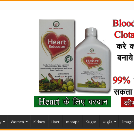
y
Women
Kidney
Liver
motapa
Sugar
आयुर्वेद
Image 