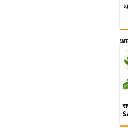
Safe
स
S