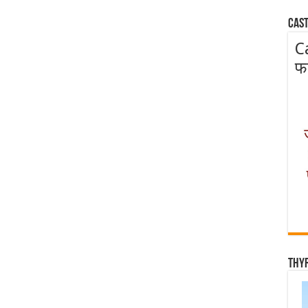
Cast
C
फ
Thy