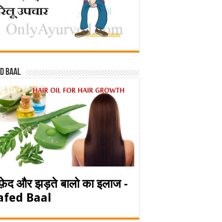
d baal
फ़ेद और झड़ते बालो का इलाज -
afed Baal