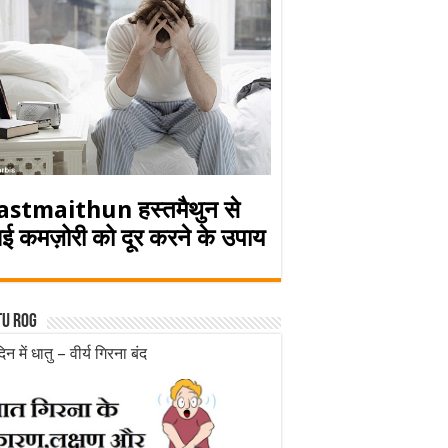
astmaithun हस्तमैथुन से
ई कमज़ोरी को दूर करने के उपाय
tu rog
िन में धातु – वीर्य गिरना बंद