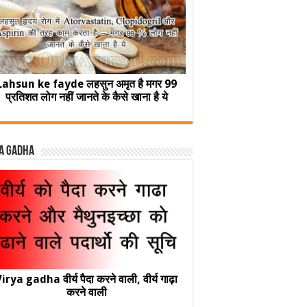
Lahsun ke fayde लहसुन अमृत है मगर 99
प्रतिशत लोग नहीं जानते के कैसे खाना है ये
a Gadha
irya gadha वीर्य पैदा करने वाली, वीर्य गाढ़ा
करने वाली