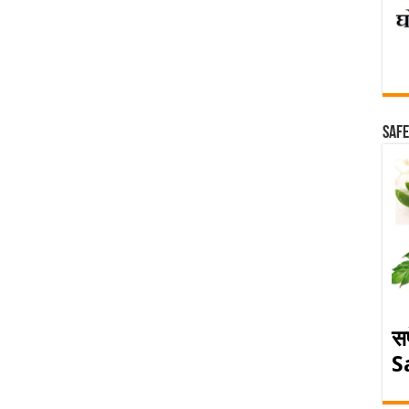
Safe
स
S