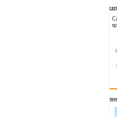
Cast
C
फ
Thy