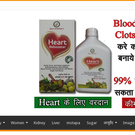
y
Women
Kidney
Liver
motapa
Sugar
आयुर्वेद
Image 