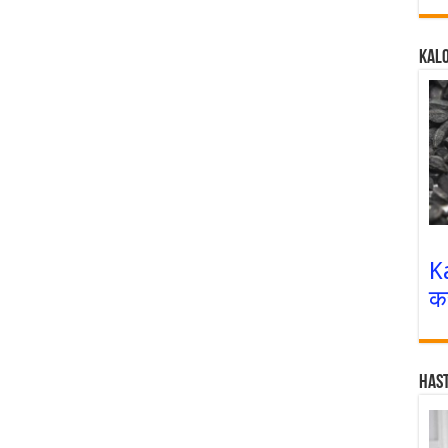
Kalo
K
क
Has