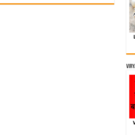
Viry
V