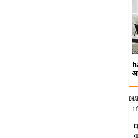
h
आ
Dha
1 द