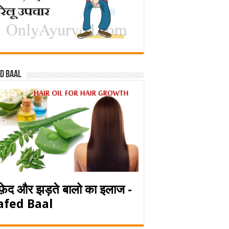
d baal
फ़ेद और झड़ते बालो का इलाज -
afed Baal