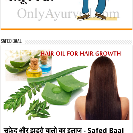
Safed baal
सफ़ेद और झड़ते बालो का इलाज - Safed Baal