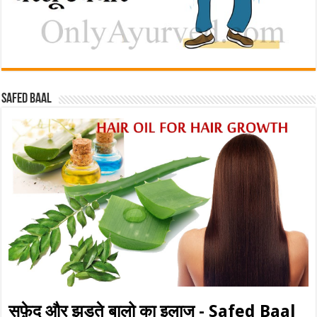
Safed baal
सफ़ेद और झड़ते बालो का इलाज - Safed Baal