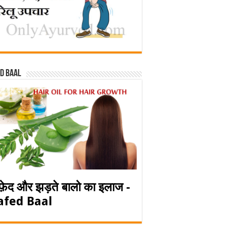
d baal
फ़ेद और झड़ते बालो का इलाज -
afed Baal