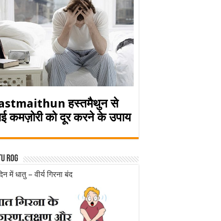
astmaithun हस्तमैथुन से
ई कमज़ोरी को दूर करने के उपाय
tu rog
िन में धातु – वीर्य गिरना बंद