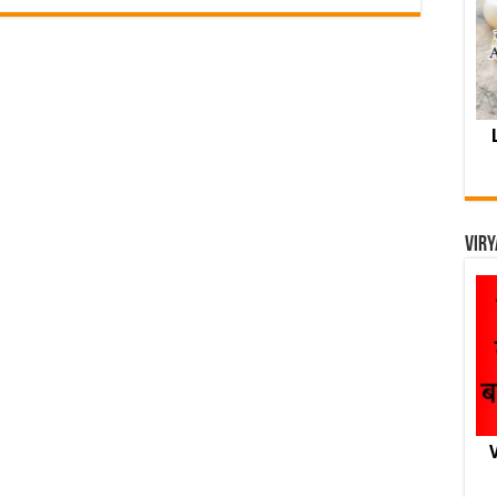
Viry
V