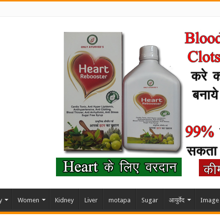
y
Women
Kidney
Liver
motapa
Sugar
आयुर्वेद
Image 