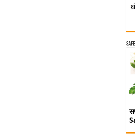
Safe
स
S