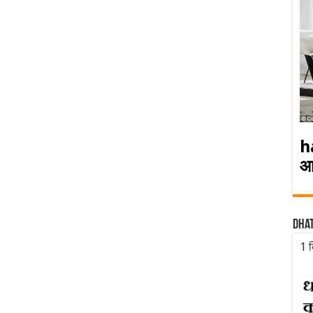
h
आ
Dha
1 द