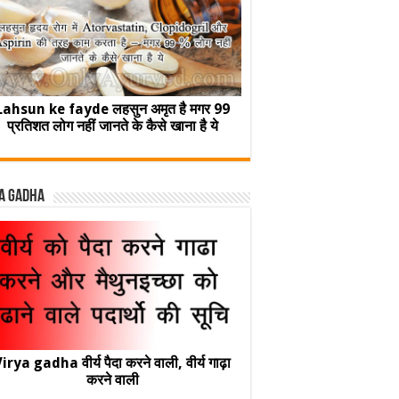
Lahsun ke fayde लहसुन अमृत है मगर 99
प्रतिशत लोग नहीं जानते के कैसे खाना है ये
a Gadha
irya gadha वीर्य पैदा करने वाली, वीर्य गाढ़ा
करने वाली