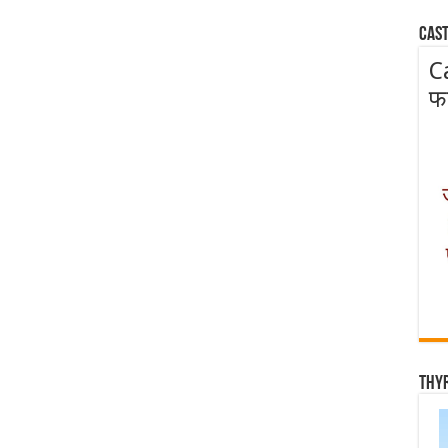
Cast
C
फ
Thy