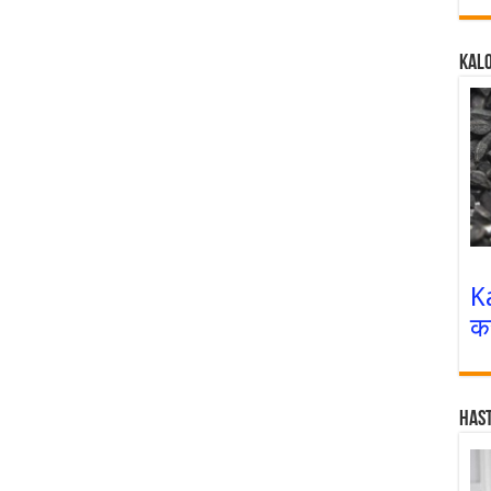
Kalo
K
क
Has