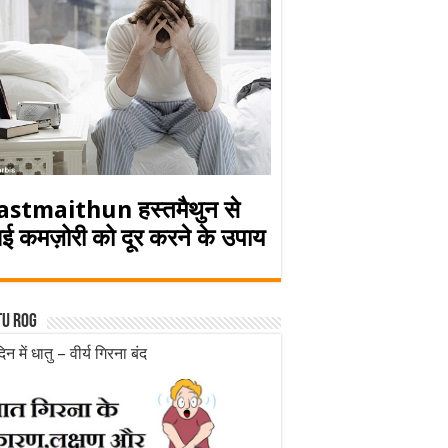
astmaithun हस्तमैथुन से
ई कमज़ोरी को दूर करने के उपाय
tu rog
िन में धातु – वीर्य गिरना बंद