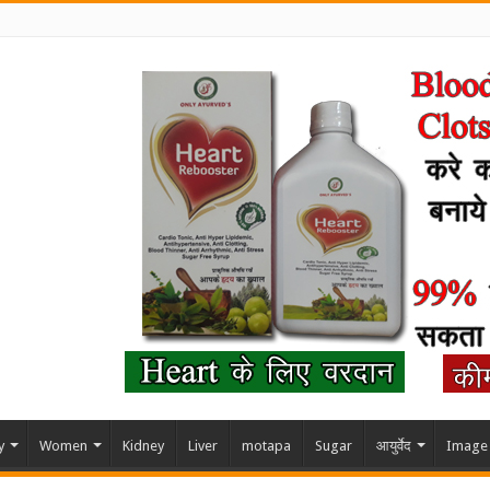
y
Women
Kidney
Liver
motapa
Sugar
आयुर्वेद
Image 