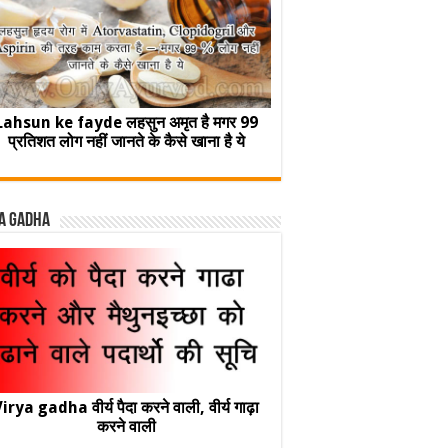
Lahsun ke fayde लहसुन अमृत है मगर 99
प्रतिशत लोग नहीं जानते के कैसे खाना है ये
a Gadha
irya gadha वीर्य पैदा करने वाली, वीर्य गाढ़ा
करने वाली