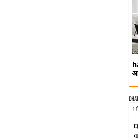
h
आ
Dha
1 द