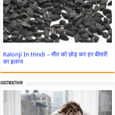
Kalonji In Hindi – मौत को छोड़ कर हर बीमारी
का इलाज
Hastmaithun