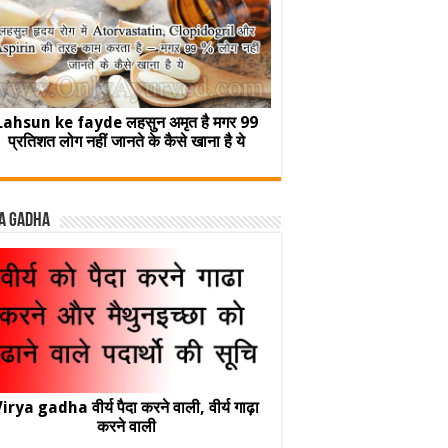
Lahsun ke fayde लहसुन अमृत है मगर 99
प्रतिशत लोग नहीं जानते के कैसे खाना है ये
a Gadha
irya gadha वीर्य पैदा करने वाली, वीर्य गाढ़ा
करने वाली