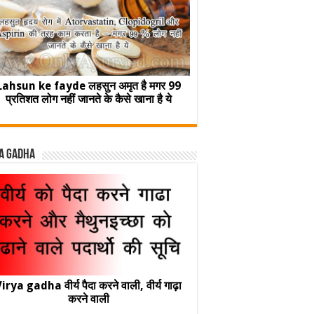
Lahsun ke fayde लहसुन अमृत है मगर 99
प्रतिशत लोग नहीं जानते के कैसे खाना है ये
a Gadha
irya gadha वीर्य पैदा करने वाली, वीर्य गाढ़ा
करने वाली