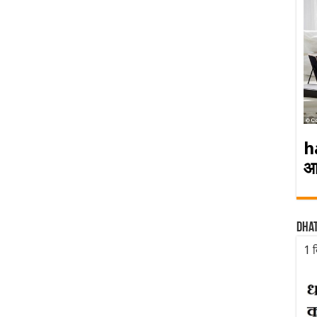
h
आ
Dha
1 द