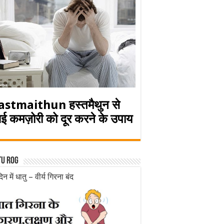
astmaithun हस्तमैथुन से
ई कमज़ोरी को दूर करने के उपाय
tu rog
िन में धातु – वीर्य गिरना बंद