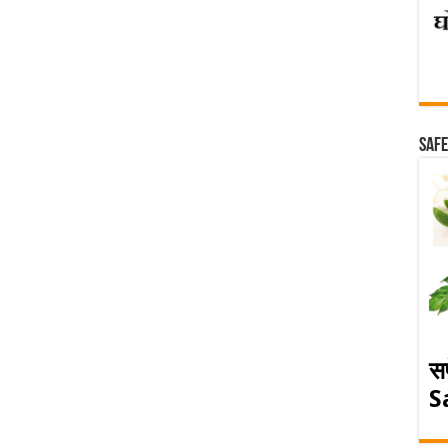
Safe
स
S