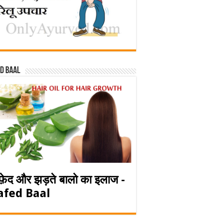
d baal
फ़ेद और झड़ते बालो का इलाज -
afed Baal