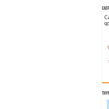
Cast
C
फ
Thy