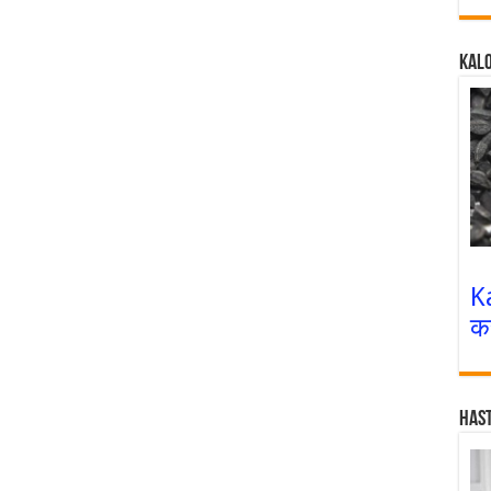
Kalo
K
क
Has