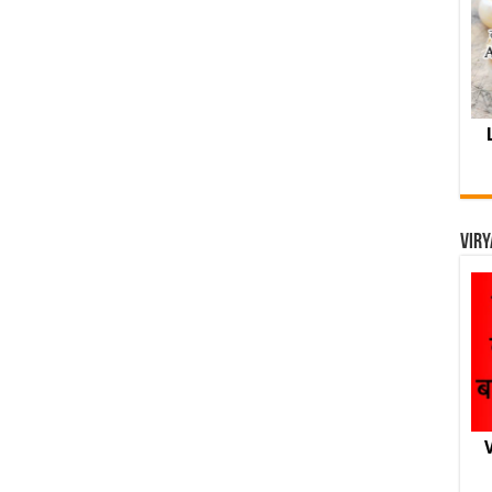
Viry
V