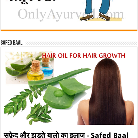
Safed baal
सफ़ेद और झड़ते बालो का इलाज - Safed Baal