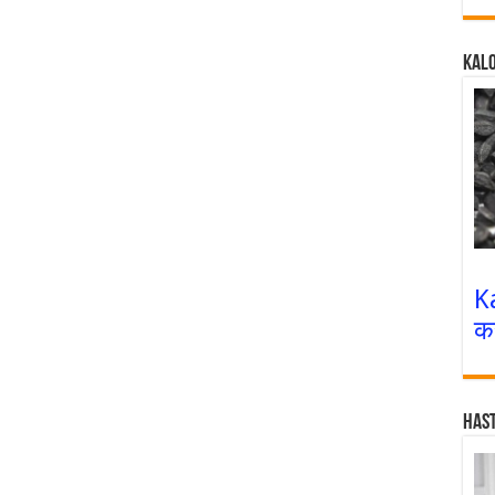
Kalo
K
क
Has