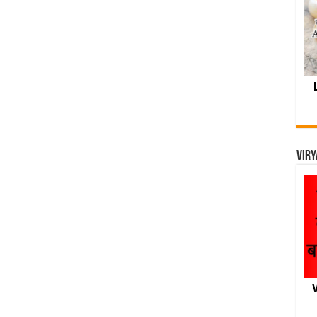
Viry
V