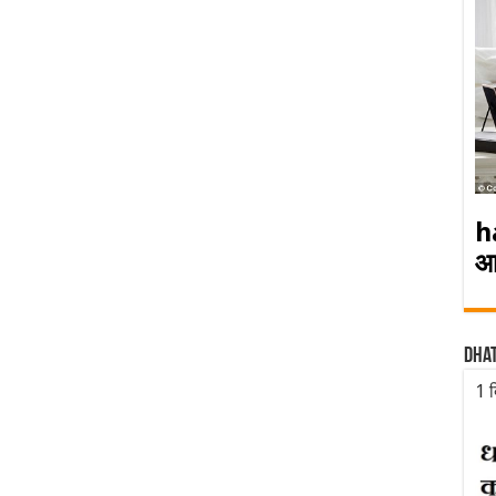
h
आ
Dha
1 द