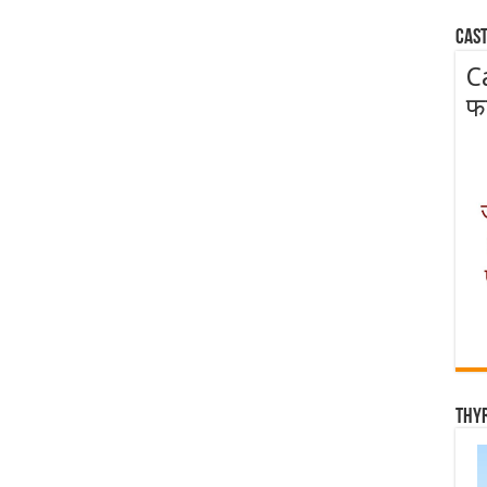
Cast
C
फ
Thy