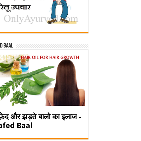
d baal
फ़ेद और झड़ते बालो का इलाज -
afed Baal