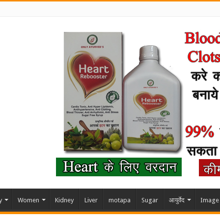
y
Women
Kidney
Liver
motapa
Sugar
आयुर्वेद
Image 