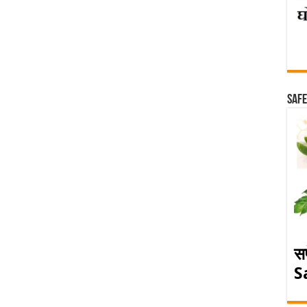
Safe
स
S