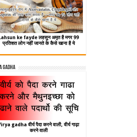
Lahsun ke fayde लहसुन अमृत है मगर 99
प्रतिशत लोग नहीं जानते के कैसे खाना है ये
a Gadha
irya gadha वीर्य पैदा करने वाली, वीर्य गाढ़ा
करने वाली