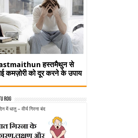
astmaithun हस्तमैथुन से
ई कमज़ोरी को दूर करने के उपाय
tu rog
िन में धातु – वीर्य गिरना बंद