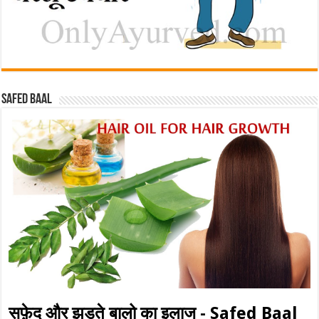
Safed baal
सफ़ेद और झड़ते बालो का इलाज - Safed Baal