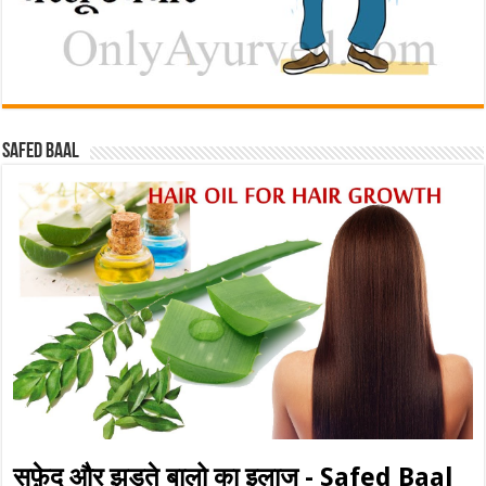
Safed baal
सफ़ेद और झड़ते बालो का इलाज - Safed Baal