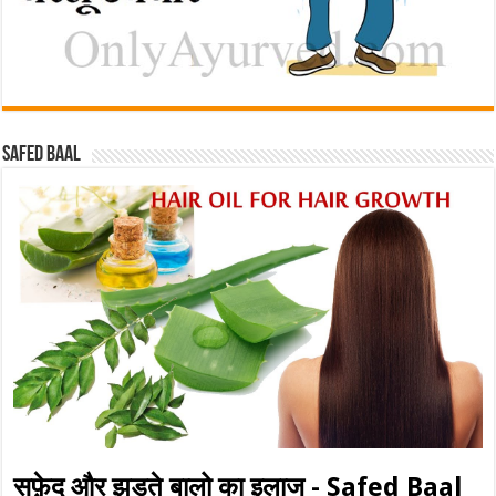
Safed baal
सफ़ेद और झड़ते बालो का इलाज - Safed Baal