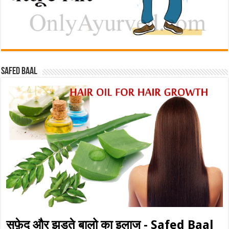
Safed baal
सफ़ेद और झड़ते बालो का इलाज - Safed Baal