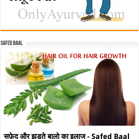
Safed baal
सफ़ेद और झड़ते बालो का इलाज - Safed Baal