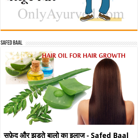
Safed baal
सफ़ेद और झड़ते बालो का इलाज - Safed Baal