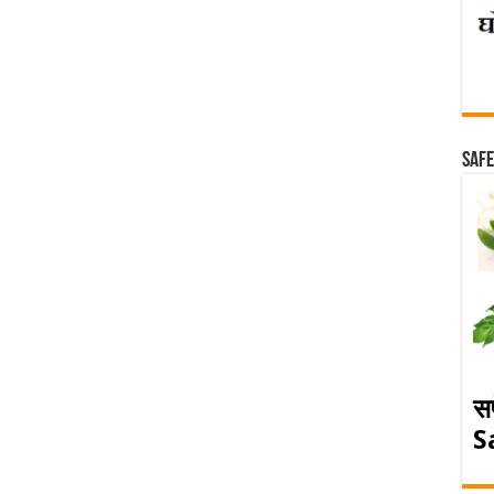
Safe
स
S