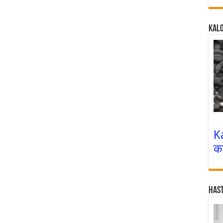
Kalo
K
क
Has