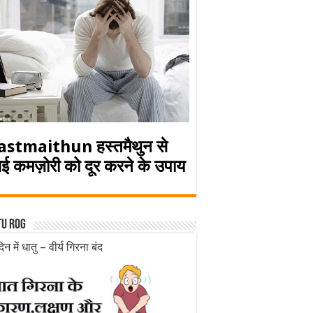
astmaithun हस्तमैथुन से
ई कमज़ोरी को दूर करने के उपाय
tu rog
िन में धातु – वीर्य गिरना बंद