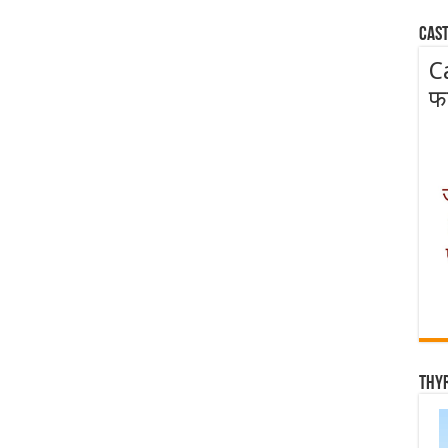
Cast
C
फ
Thy