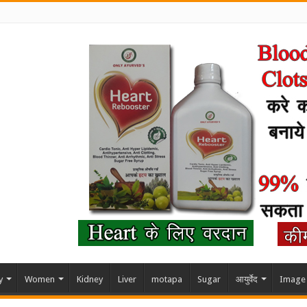
y
Women
Kidney
Liver
motapa
Sugar
आयुर्वेद
Image 