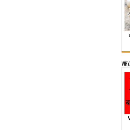
Viry
V