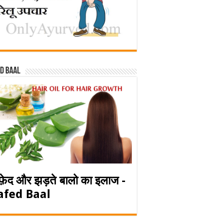
d baal
फ़ेद और झड़ते बालो का इलाज -
afed Baal