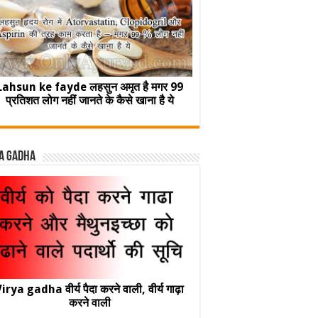
Lahsun ke fayde लहसुन अमृत है मगर 99
प्रतिशत लोग नहीं जानते के कैसे खाना है ये
a Gadha
irya gadha वीर्य पैदा करने वाली, वीर्य गाढ़ा
करने वाली