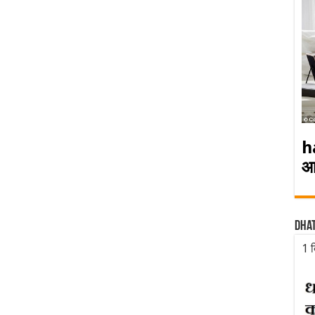
h
आ
Dha
1 द