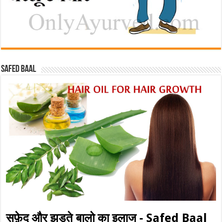
Safed baal
सफ़ेद और झड़ते बालो का इलाज - Safed Baal