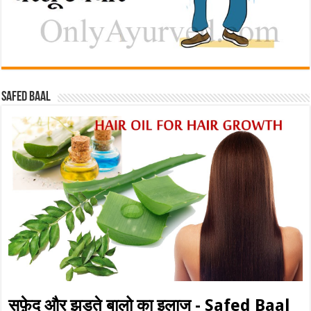
Safed baal
सफ़ेद और झड़ते बालो का इलाज - Safed Baal