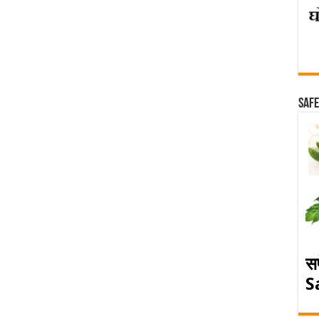
Safe
स
S