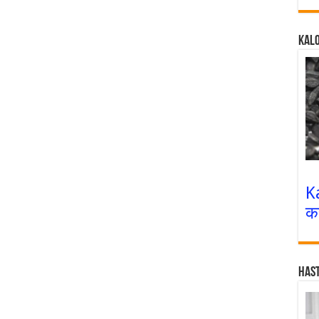
Kalo
K
क
Has