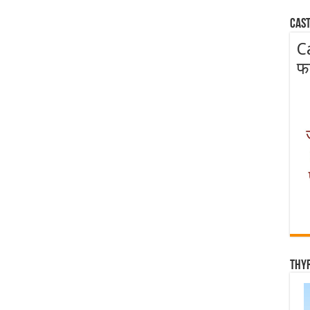
Cast
C
फ
Thy