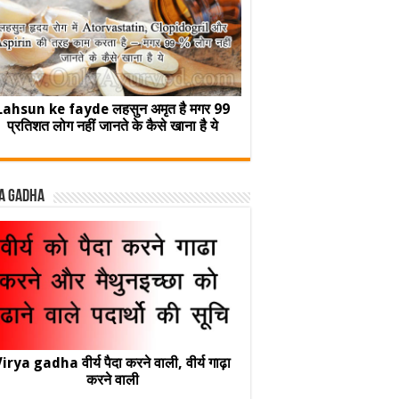
Lahsun ke fayde लहसुन अमृत है मगर 99
प्रतिशत लोग नहीं जानते के कैसे खाना है ये
a Gadha
irya gadha वीर्य पैदा करने वाली, वीर्य गाढ़ा
करने वाली