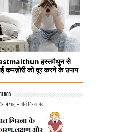
astmaithun हस्तमैथुन से
ई कमज़ोरी को दूर करने के उपाय
tu rog
िन में धातु – वीर्य गिरना बंद