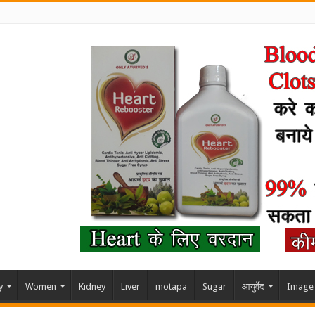
y
Women
Kidney
Liver
motapa
Sugar
आयुर्वेद
Image 