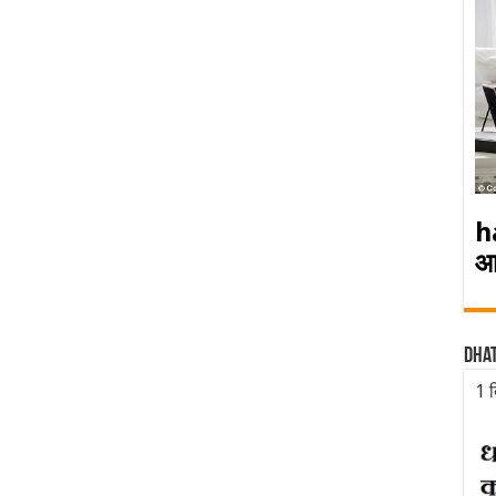
h
आ
Dha
1 द