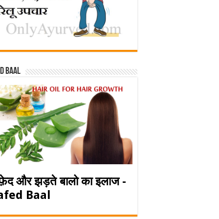
d baal
फ़ेद और झड़ते बालो का इलाज -
afed Baal