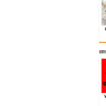
Viry
V