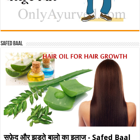
Safed baal
सफ़ेद और झड़ते बालो का इलाज - Safed Baal