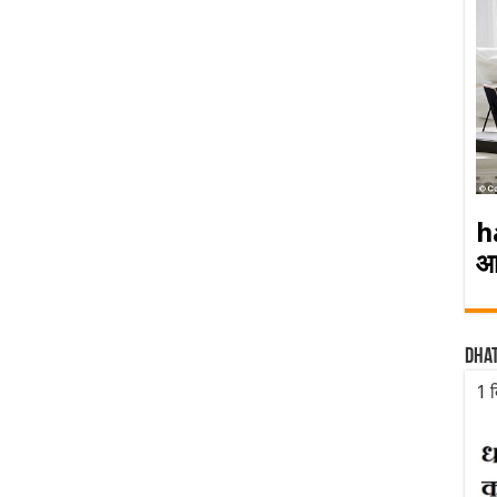
h
आ
Dha
1 द