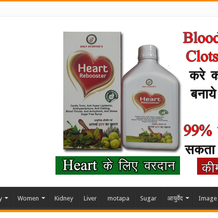
y
Women
Kidney
Liver
motapa
Sugar
आयुर्वेद
Image 