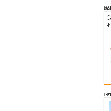
Cast
C
फ
Thy