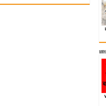
Viry
V