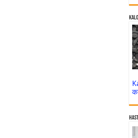
Kalo
K
क
Has