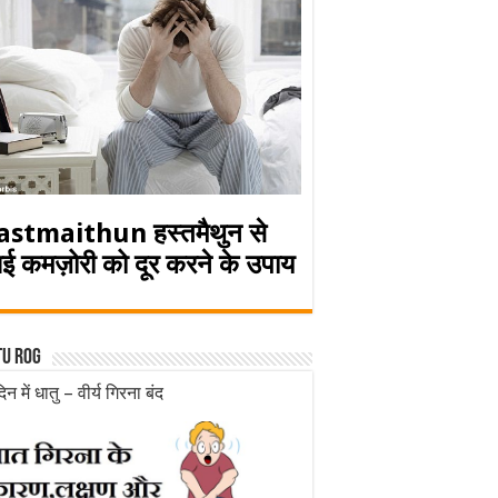
astmaithun हस्तमैथुन से
ई कमज़ोरी को दूर करने के उपाय
tu rog
िन में धातु – वीर्य गिरना बंद