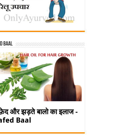
d baal
फ़ेद और झड़ते बालो का इलाज -
afed Baal