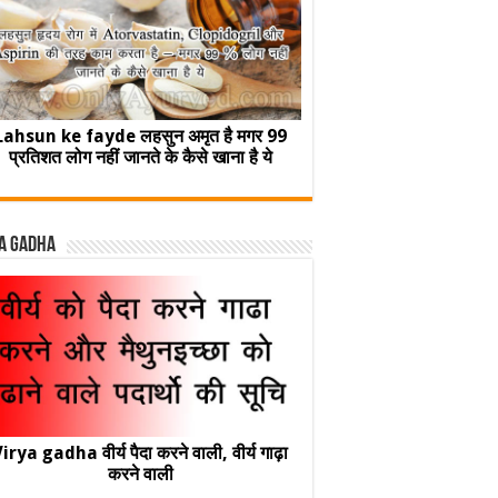
Lahsun ke fayde लहसुन अमृत है मगर 99
प्रतिशत लोग नहीं जानते के कैसे खाना है ये
a Gadha
irya gadha वीर्य पैदा करने वाली, वीर्य गाढ़ा
करने वाली