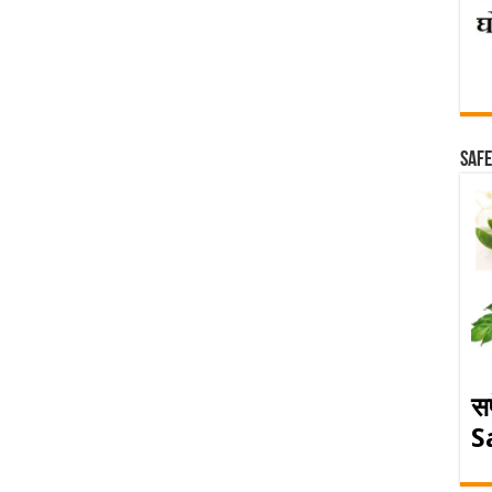
Safe
स
S