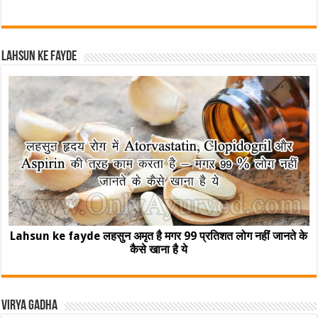
Lahsun ke fayde
Lahsun ke fayde लहसुन अमृत है मगर 99 प्रतिशत लोग नहीं जानते के
कैसे खाना है ये
Virya Gadha