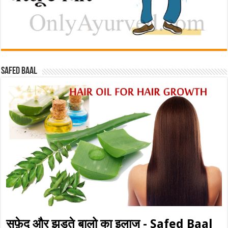
Safed baal
सफ़ेद और झड़ते बालो का इलाज - Safed Baal