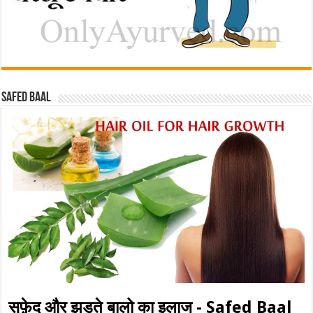
Safed baal
सफ़ेद और झड़ते बालो का इलाज - Safed Baal