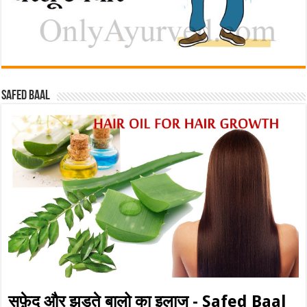
Safed baal
सफ़ेद और झड़ते बालो का इलाज - Safed Baal