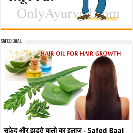
Safed baal
सफ़ेद और झड़ते बालो का इलाज - Safed Baal