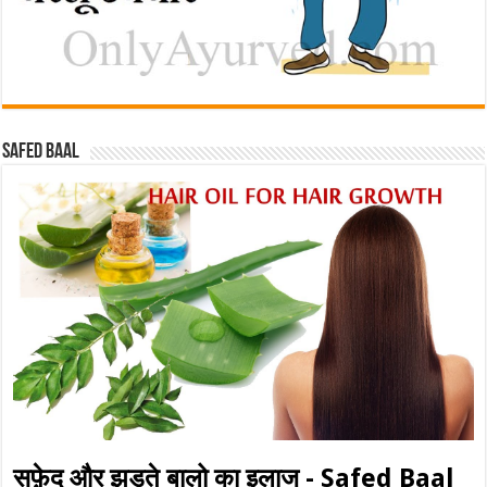
Safed baal
सफ़ेद और झड़ते बालो का इलाज - Safed Baal