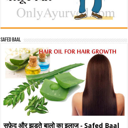
Safed baal
सफ़ेद और झड़ते बालो का इलाज - Safed Baal